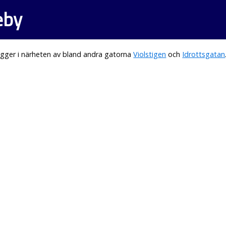
eby
gger i närheten av bland andra gatorna
Violstigen
och
Idrottsgatan