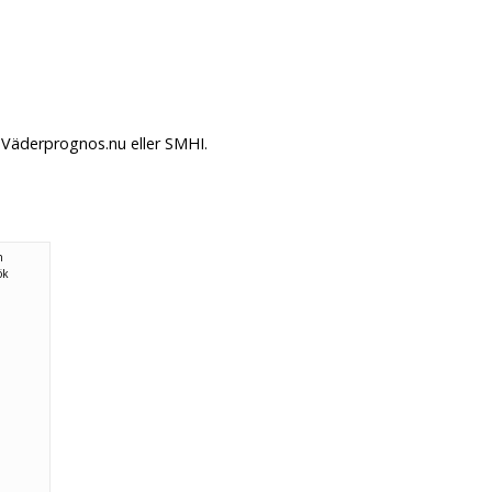
 Väderprognos.nu eller SMHI.
n
ök