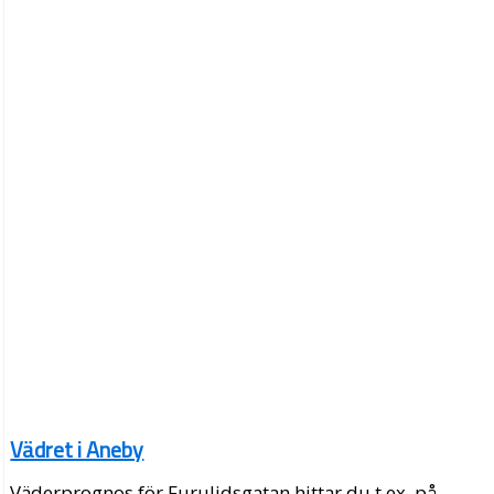
Vädret i Aneby
Väderprognos för Furulidsgatan hittar du t.ex. på