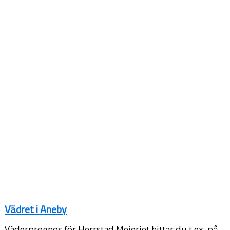
Vädret i Aneby
Väderprognos för Herrstad Mejeriet hittar du t.ex. på