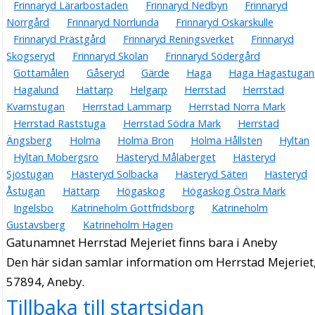
Frinnaryd Lärarbostaden
Frinnaryd Nedbyn
Frinnaryd
Norrgård
Frinnaryd Norrlunda
Frinnaryd Oskarskulle
Frinnaryd Prästgård
Frinnaryd Reningsverket
Frinnaryd
Skogseryd
Frinnaryd Skolan
Frinnaryd Södergård
Gottamålen
Gåseryd
Gärde
Haga
Haga Hagastugan
Hagalund
Hattarp
Helgarp
Herrstad
Herrstad
Kvarnstugan
Herrstad Lammarp
Herrstad Norra Mark
Herrstad Raststuga
Herrstad Södra Mark
Herrstad
Ängsberg
Holma
Holma Bron
Holma Hållsten
Hyltan
Hyltan Mobergsro
Hästeryd Målaberget
Hästeryd
Sjöstugan
Hästeryd Solbacka
Hästeryd Säteri
Hästeryd
Åstugan
Hättarp
Högaskog
Högaskog Östra Mark
Ingelsbo
Katrineholm Gottfridsborg
Katrineholm
Gustavsberg
Katrineholm Hagen
Gatunamnet Herrstad Mejeriet finns bara i Aneby
Den här sidan samlar information om Herrstad Mejeriet
57894, Aneby.
Tillbaka till startsidan