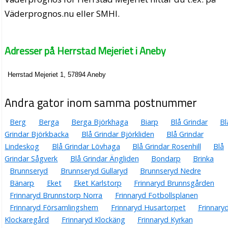
Väderprognos.nu eller SMHI.
Adresser på Herrstad Mejeriet i Aneby
Herrstad Mejeriet 1, 57894 Aneby
Andra gator inom samma postnummer
Berg
Berga
Berga Björkhaga
Biarp
Blå Grindar
Bl
Grindar Björkbacka
Blå Grindar Björkliden
Blå Grindar
Lindeskog
Blå Grindar Lövhaga
Blå Grindar Rosenhill
Blå
Grindar Sågverk
Blå Grindar Ängliden
Bondarp
Brinka
Brunnseryd
Brunnseryd Gullaryd
Brunnseryd Nedre
Bänarp
Eket
Eket Karlstorp
Frinnaryd Brunnsgården
Frinnaryd Brunnstorp Norra
Frinnaryd Fotbollsplanen
Frinnaryd Församlingshem
Frinnaryd Husartorpet
Frinnary
Klockaregård
Frinnaryd Klockäng
Frinnaryd Kyrkan