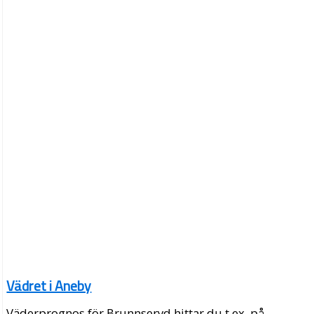
Vädret i Aneby
Väderprognos för Brunnseryd hittar du t.ex. på