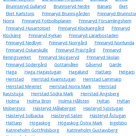
Brunnseryd Gullaryd
Brunnseryd Nedre
Bänarp
Eket
Eket Karlstorp
Frinnaryd Brunnsgården
Frinnaryd Brunnsto
Norra
Frinnaryd Fotbollsplanen
Frinnaryd Församlingshem
Frinnaryd Husartorpet
Frinnaryd Klockaregård
Frinnaryd
Klockäng
Frinnaryd Kyrkan
Frinnaryd Lärarbostaden
Frinnaryd Nedbyn
Frinnaryd Norrgård
Frinnaryd Norrlunda
Frinnaryd Oskarskulle
Frinnaryd Prästgård
Frinnaryd
Reningsverket
Frinnaryd Skogseryd
Frinnaryd Skolan
Frinnaryd Södergård
Gottamålen
Gåseryd
Gärde
Haga
Haga Hagastugan
Hagalund
Hattarp
Helgarp
Herrstad
Herrstad Kvarnstugan
Herrstad Lammarp
Herrstad Mejeriet
Herrstad Norra Mark
Herrstad
Raststuga
Herrstad Södra Mark
Herrstad Ängsberg
Holma
Holma Bron
Holma Hållsten
Hyltan
Hyltan
Mobergsro
Hästeryd Målaberget
Hästeryd Sjöstugan
Hästeryd Solbacka
Hästeryd Säteri
Hästeryd Åstugan
Hättarp
Högaskog
Högaskog Östra Mark
Ingelsbo
Katrineholm Gottfridsborg
Katrineholm Gustavsberg