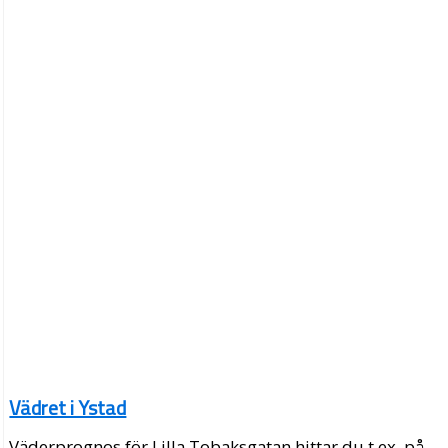
Vädret i Ystad
Väderprognos för Lilla Tobaksgatan hittar du t.ex. på