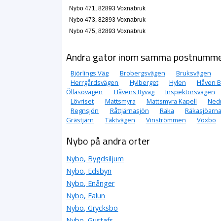
Nybo 471, 82893 Voxnabruk
Nybo 473, 82893 Voxnabruk
Nybo 475, 82893 Voxnabruk
Andra gator inom samma postnumm
Björlings Väg
Brobergsvägen
Bruksvägen
Herrgårdsvägen
Hylberget
Hylen
Håven B
Öllasovägen
Håvens Byväg
Inspektorsvägen
Lövriset
Mattsmyra
Mattsmyra Kapell
Ned
Regnsjön
Råttjärnasjön
Räka
Räkasjöarn
Grästjärn
Täktvägen
Vinströmmen
Voxbo
Nybo på andra orter
Nybo, Bygdsiljum
Nybo, Edsbyn
Nybo, Enånger
Nybo, Falun
Nybo, Grycksbo
Nybo, Gustafs