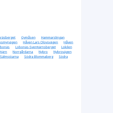
räsberget
Gymåsen
Hammarslingan
Josmyrvägen
Håven Lars Olovsvägen
Håven
obonäs
Lobonäs-Sventjärnsberget
Lokilen
tjärn
Norrgårdarna
Nybro
Nybrovägen
Sälmsjöarna
Södra Blommaberg
Södra