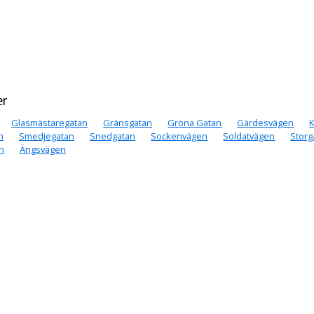
er
Glasmästaregatan
Gränsgatan
Gröna Gatan
Gärdesvägen
n
Smedjegatan
Snedgatan
Sockenvägen
Soldatvägen
Storg
n
Ängsvägen