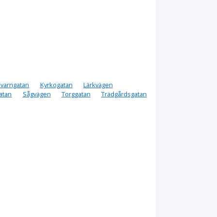
Kvarngatan
Kyrkogatan
Lärkvägen
atan
Sågvägen
Torggatan
Trädgårdsgatan