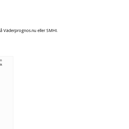
på Väderprognos.nu eller SMHI.
ån
ök