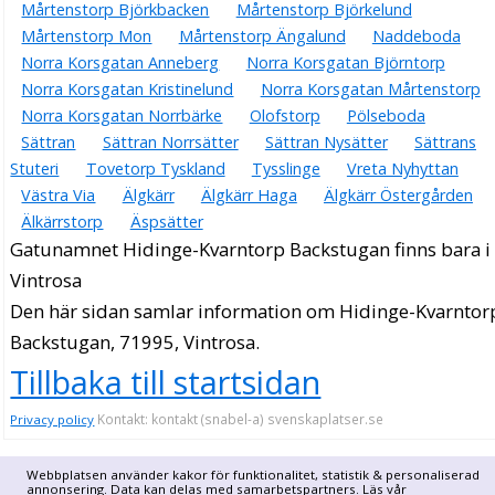
Mårtenstorp Björkbacken
Mårtenstorp Björkelund
Mårtenstorp Mon
Mårtenstorp Ängalund
Naddeboda
Norra Korsgatan Anneberg
Norra Korsgatan Björntorp
Norra Korsgatan Kristinelund
Norra Korsgatan Mårtenstorp
Norra Korsgatan Norrbärke
Olofstorp
Pölseboda
Sättran
Sättran Norrsätter
Sättran Nysätter
Sättrans
Stuteri
Tovetorp Tyskland
Tysslinge
Vreta Nyhyttan
Västra Via
Älgkärr
Älgkärr Haga
Älgkärr Östergården
Älkärrstorp
Äspsätter
Gatunamnet Hidinge-Kvarntorp Backstugan finns bara i
Vintrosa
Den här sidan samlar information om Hidinge-Kvarntor
Backstugan, 71995, Vintrosa.
Tillbaka till startsidan
Kontakt: kontakt (snabel-a) svenskaplatser.se
Privacy policy
Webbplatsen använder kakor för funktionalitet, statistik & personaliserad
annonsering. Data kan delas med samarbetspartners. Läs vår