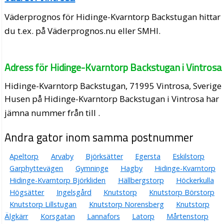
Väderprognos för Hidinge-Kvarntorp Backstugan hittar
du t.ex. på Väderprognos.nu eller SMHI.
Adress för Hidinge-Kvarntorp Backstugan i Vintrosa
Hidinge-Kvarntorp Backstugan, 71995 Vintrosa, Sverige
Husen på Hidinge-Kvarntorp Backstugan i Vintrosa har
jämna nummer från till .
Andra gator inom samma postnummer
Apeltorp
Arvaby
Björksätter
Egersta
Eskilstorp
Garphyttevägen
Gymninge
Hagby
Hidinge-Kvarntorp
Hidinge-Kvarntorp Björkliden
Hällbergstorp
Höckerkulla
Högsätter
Ingelsgård
Knutstorp
Knutstorp Börstorp
Knutstorp Lillstugan
Knutstorp Norensberg
Knutstorp
Älgkärr
Korsgatan
Lannafors
Latorp
Mårtenstorp