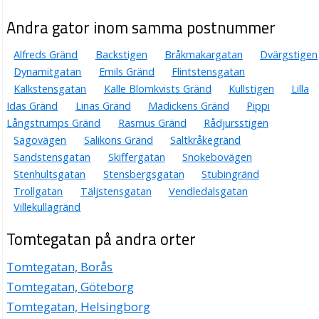
Andra gator inom samma postnummer
Alfreds Gränd
Backstigen
Bråkmakargatan
Dvärgstigen
Dynamitgatan
Emils Gränd
Flintstensgatan
Kalkstensgatan
Kalle Blomkvists Gränd
Kullstigen
Lilla
Idas Gränd
Linas Gränd
Madickens Gränd
Pippi
Långstrumps Gränd
Rasmus Gränd
Rådjursstigen
Sagovägen
Salikons Gränd
Saltkråkegränd
Sandstensgatan
Skiffergatan
Snokebovägen
Stenhultsgatan
Stensbergsgatan
Stubingränd
Trollgatan
Täljstensgatan
Vendledalsgatan
Villekullagränd
Tomtegatan på andra orter
Tomtegatan, Borås
Tomtegatan, Göteborg
Tomtegatan, Helsingborg