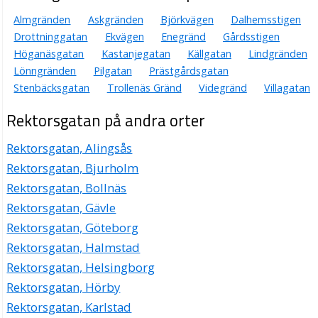
Almgränden
Askgränden
Björkvägen
Dalhemsstigen
Drottninggatan
Ekvägen
Enegränd
Gårdsstigen
Höganäsgatan
Kastanjegatan
Källgatan
Lindgränden
Lönngränden
Pilgatan
Prästgårdsgatan
Stenbäcksgatan
Trollenäs Gränd
Videgränd
Villagatan
Rektorsgatan på andra orter
Rektorsgatan, Alingsås
Rektorsgatan, Bjurholm
Rektorsgatan, Bollnäs
Rektorsgatan, Gävle
Rektorsgatan, Göteborg
Rektorsgatan, Halmstad
Rektorsgatan, Helsingborg
Rektorsgatan, Hörby
Rektorsgatan, Karlstad