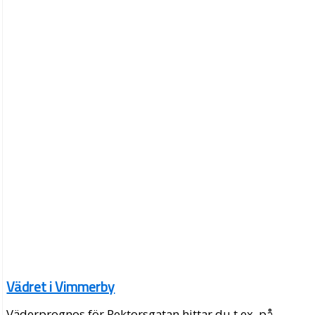
Vädret i Vimmerby
Väderprognos för Rektorsgatan hittar du t.ex. på