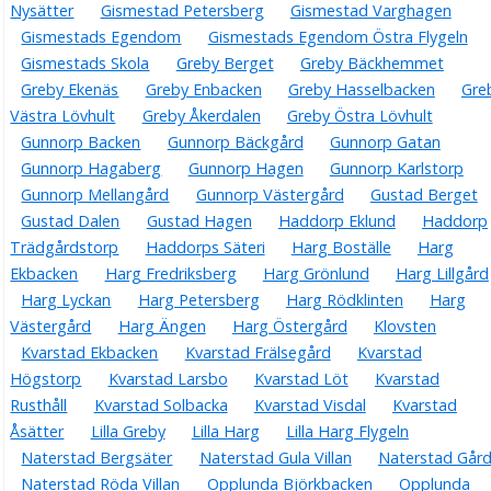
Nysätter
Gismestad Petersberg
Gismestad Varghagen
Gismestads Egendom
Gismestads Egendom Östra Flygeln
Gismestads Skola
Greby Berget
Greby Bäckhemmet
Greby Ekenäs
Greby Enbacken
Greby Hasselbacken
Gre
Västra Lövhult
Greby Åkerdalen
Greby Östra Lövhult
Gunnorp Backen
Gunnorp Bäckgård
Gunnorp Gatan
Gunnorp Hagaberg
Gunnorp Hagen
Gunnorp Karlstorp
Gunnorp Mellangård
Gunnorp Västergård
Gustad Berget
Gustad Dalen
Gustad Hagen
Haddorp Eklund
Haddorp
Trädgårdstorp
Haddorps Säteri
Harg Boställe
Harg
Ekbacken
Harg Fredriksberg
Harg Grönlund
Harg Lillgård
Harg Lyckan
Harg Petersberg
Harg Rödklinten
Harg
Västergård
Harg Ängen
Harg Östergård
Klovsten
Kvarstad Ekbacken
Kvarstad Frälsegård
Kvarstad
Högstorp
Kvarstad Larsbo
Kvarstad Löt
Kvarstad
Rusthåll
Kvarstad Solbacka
Kvarstad Visdal
Kvarstad
Åsätter
Lilla Greby
Lilla Harg
Lilla Harg Flygeln
Naterstad Bergsäter
Naterstad Gula Villan
Naterstad Går
Naterstad Röda Villan
Opplunda Björkbacken
Opplunda