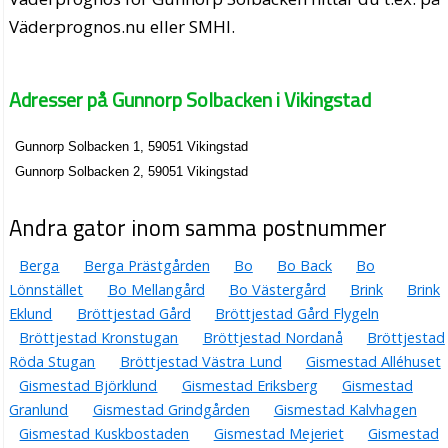
Väderprognos.nu eller SMHI.
Adresser på Gunnorp Solbacken i Vikingstad
Gunnorp Solbacken 1, 59051 Vikingstad
Gunnorp Solbacken 2, 59051 Vikingstad
Andra gator inom samma postnummer
Berga
Berga Prästgården
Bo
Bo Back
Bo
Lönnstället
Bo Mellangård
Bo Västergård
Brink
Brink
Eklund
Bröttjestad Gård
Bröttjestad Gård Flygeln
Bröttjestad Kronstugan
Bröttjestad Nordanå
Bröttjestad
Röda Stugan
Bröttjestad Västra Lund
Gismestad Alléhuset
Gismestad Björklund
Gismestad Eriksberg
Gismestad
Granlund
Gismestad Grindgården
Gismestad Kalvhagen
Gismestad Kuskbostaden
Gismestad Mejeriet
Gismestad