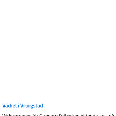
Vädret i Vikingstad
Väderprognos för Gunnorp Solbacken hittar du t.ex. på