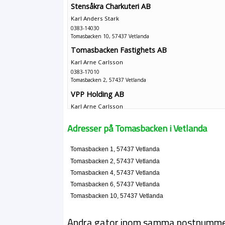
Stensåkra Charkuteri AB
Karl Anders Stark
0383-14030
Tomasbacken 10, 57437 Vetlanda
Tomasbacken Fastighets AB
Karl Arne Carlsson
0383-17010
Tomasbacken 2, 57437 Vetlanda
VPP Holding AB
Karl Arne Carlsson
0383-460044
Tomasbacken 2, 57437 Vetlanda
Adresser på Tomasbacken i Vetlanda
VPP System AB
Karl Arne Carlsson
Tomasbacken 1, 57437 Vetlanda
0383-17010
Tomasbacken 2, 57437 Vetlanda
Tomasbacken 2, 57437 Vetlanda
Tomasbacken 4, 57437 Vetlanda
Tomasbacken 6, 57437 Vetlanda
Tomasbacken 10, 57437 Vetlanda
Andra gator inom samma postnumm