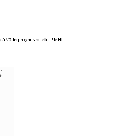
på Väderprognos.nu eller SMHI.
ån
ök