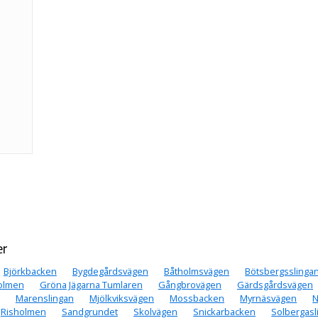
er
Björkbacken
Bygdegårdsvägen
Båtholmsvägen
Bötsbergsslinga
holmen
Gröna Jägarna Tumlaren
Gångbrovägen
Gärdsgårdsvägen
Marenslingan
Mjölkviksvägen
Mossbacken
Myrnäsvägen
N
Risholmen
Sandgrundet
Skolvägen
Snickarbacken
Solbergasl