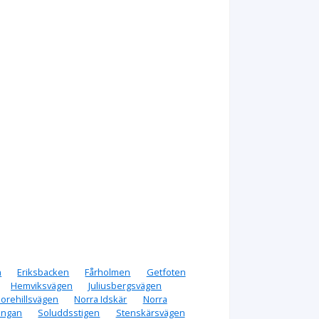
n
Eriksbacken
Fårholmen
Getfoten
Hemviksvägen
Juliusbergsvägen
orehillsvägen
Norra Idskär
Norra
ingan
Soluddsstigen
Stenskärsvägen