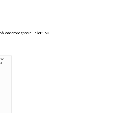
. på Väderprognos.nu eller SMHI.
från
ök