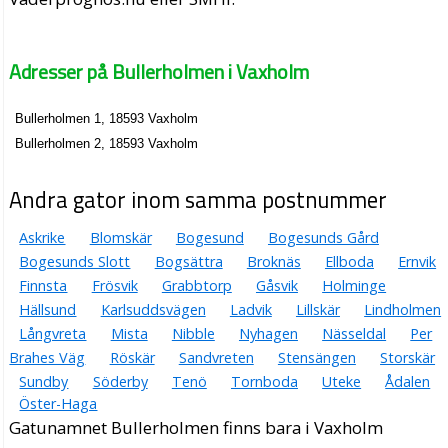
Adresser på Bullerholmen i Vaxholm
Bullerholmen 1, 18593 Vaxholm
Bullerholmen 2, 18593 Vaxholm
Andra gator inom samma postnummer
Askrike
Blomskär
Bogesund
Bogesunds Gård
Bogesunds Slott
Bogsättra
Broknäs
Ellboda
Ernvik
Finnsta
Frösvik
Grabbtorp
Gåsvik
Holminge
Hällsund
Karlsuddsvägen
Ladvik
Lillskär
Lindholmen
Långvreta
Mista
Nibble
Nyhagen
Nässeldal
Per
Brahes Väg
Röskär
Sandvreten
Stensängen
Storskär
Sundby
Söderby
Tenö
Tornboda
Uteke
Ådalen
Öster-Haga
Gatunamnet Bullerholmen finns bara i Vaxholm