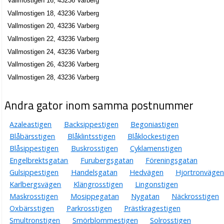
Vallmostigen 16, 43236 Varberg
Vallmostigen 18, 43236 Varberg
Vallmostigen 20, 43236 Varberg
Vallmostigen 22, 43236 Varberg
Vallmostigen 24, 43236 Varberg
Vallmostigen 26, 43236 Varberg
Vallmostigen 28, 43236 Varberg
Andra gator inom samma postnummer
Azaleastigen
Backsippestigen
Begoniastigen
Blåbärsstigen
Blåklintsstigen
Blåklockestigen
Blåsippestigen
Buskrosstigen
Cyklamenstigen
Engelbrektsgatan
Furubergsgatan
Föreningsgatan
Gulsippestigen
Handelsgatan
Hedvägen
Hjortronvägen
Karlbergsvägen
Klängrosstigen
Lingonstigen
Maskrosstigen
Mosippegatan
Nygatan
Näckrosstigen
Oxbärsstigen
Parkrosstigen
Prästkragestigen
Smultronstigen
Smörblommestigen
Solrosstigen