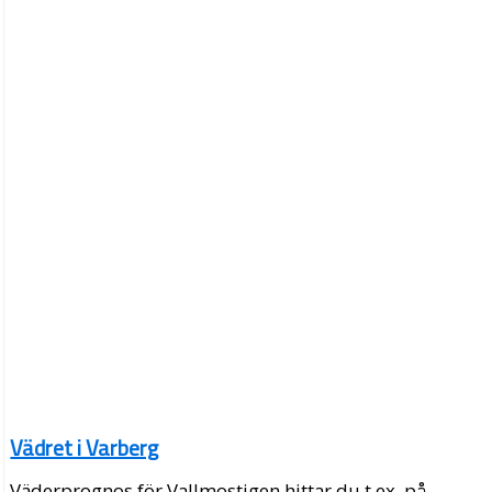
Vädret i Varberg
Väderprognos för Vallmostigen hittar du t.ex. på