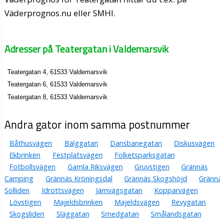
Väderprognos.nu eller SMHI.
Adresser på Teatergatan i Valdemarsvik
Teatergatan 4, 61533 Valdemarsvik
Teatergatan 6, 61533 Valdemarsvik
Teatergatan 8, 61533 Valdemarsvik
Andra gator inom samma postnummer
Båthusvägen
Bälggatan
Dansbanegatan
Diskusvägen
Ekbrinken
Festplatsvägen
Folketsparksgatan
Fotbollsvägen
Gamla Riksvägen
Gruvstigen
Grännäs
Camping
Grännäs Kröningsdal
Grännäs Skogshöjd
Gränn
Solliden
Idrottsvägen
Järnvägsgatan
Kopparvägen
Lövstigen
Majeldsbrinken
Majeldsvägen
Revygatan
Skogsliden
Släggatan
Smedgatan
Smålandsgatan