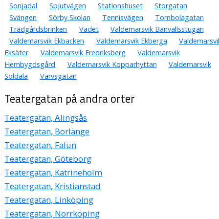
Sonjadal
Spjutvägen
Stationshuset
Storgatan
Svängen
Sörby Skolan
Tennisvägen
Tombolagatan
Trädgårdsbrinken
Vadet
Valdemarsvik Banvallsstugan
Valdemarsvik Ekbacken
Valdemarsvik Ekberga
Valdemarsvi
Eksäter
Valdemarsvik Fredriksberg
Valdemarsvik
Hembygdsgård
Valdemarsvik Kopparhyttan
Valdemarsvik
Soldala
Varvsgatan
Teatergatan på andra orter
Teatergatan, Alingsås
Teatergatan, Borlänge
Teatergatan, Falun
Teatergatan, Göteborg
Teatergatan, Katrineholm
Teatergatan, Kristianstad
Teatergatan, Linköping
Teatergatan, Norrköping