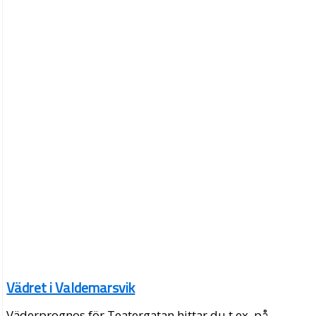
Vädret i Valdemarsvik
Väderprognos för Teatergatan hittar du t.ex. på