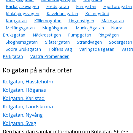
Bäckalyckevägen
Fredsgatan
Furugatan
Hjortbrogatan
Jönköpingsvägen
Kaveldunsgatan
Kolaregränd
Korpgatan
Källemogatan
Lingonstigen
Malmgatan
Mellängsgatan
Mogölsgatan
Munksjögatan
Norra
Bruksgatan
Näckrosstigen
Pumpgatan
Ringvägen
Skoghemsgatan
Slåttergatan
Strandvägen
Södergatan
Södra Bruksgatan
Tolfens Väg
Varlingsdalsgatan
Västr
Parkgatan
Västra Promenaden
Kolgatan på andra orter
Kolgatan, Hässleholm
Kolgatan, Höganäs
Kolgatan, Karlstad
Kolgatan, Landskrona
Kolgatan, Nyvång
Kolgatan, Sveg
Den här sidan samlar information om Kolgatan, 56733,