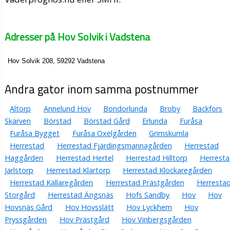
Adresser på Hov Solvik i Vadstena
Hov Solvik 208, 59292 Vadstena
Andra gator inom samma postnummer
Altorp
Annelund Hov
Bondorlunda
Broby
Bäckfors
Skarven
Börstad
Börstad Gård
Erlunda
Furåsa
Furåsa Bygget
Furåsa Oxelgården
Grimskumla
Herrestad
Herrestad Fjärdingsmannagården
Herrestad
Haggården
Herrestad Hertel
Herrestad Hilltorp
Herrest
Jarlstorp
Herrestad Klartorp
Herrestad Klockaregården
Herrestad Källaregården
Herrestad Prästgården
Herresta
Storgård
Herrestad Ängsnäs
Hofs Sandby
Hov
Hov
Hovsnäs Gård
Hov Hovsslätt
Hov Lyckhem
Hov
Pryssgården
Hov Prästgård
Hov Vinbergsgården