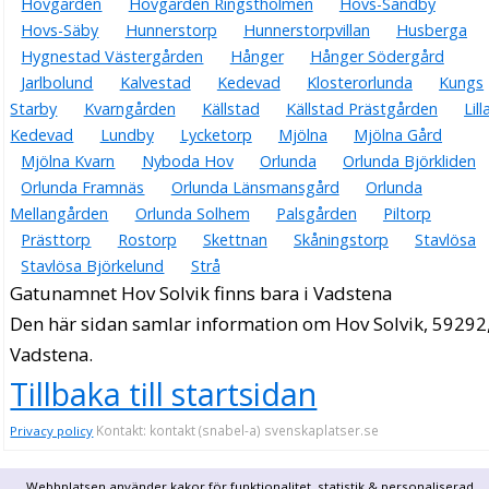
Hovgården
Hovgården Ringstholmen
Hovs-Sandby
Hovs-Säby
Hunnerstorp
Hunnerstorpvillan
Husberga
Hygnestad Västergården
Hånger
Hånger Södergård
Jarlbolund
Kalvestad
Kedevad
Klosterorlunda
Kungs
Starby
Kvarngården
Källstad
Källstad Prästgården
Lill
Kedevad
Lundby
Lycketorp
Mjölna
Mjölna Gård
Mjölna Kvarn
Nyboda Hov
Orlunda
Orlunda Björkliden
Orlunda Framnäs
Orlunda Länsmansgård
Orlunda
Mellangården
Orlunda Solhem
Palsgården
Piltorp
Prästtorp
Rostorp
Skettnan
Skåningstorp
Stavlösa
Stavlösa Björkelund
Strå
Gatunamnet Hov Solvik finns bara i Vadstena
Den här sidan samlar information om Hov Solvik, 59292
Vadstena.
Tillbaka till startsidan
Kontakt: kontakt (snabel-a) svenskaplatser.se
Privacy policy
Webbplatsen använder kakor för funktionalitet, statistik & personaliserad