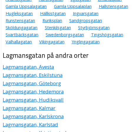
Gamla Uppsalagatan
Gamla Uppsalaplan
Hallstensgatan
Hugleksgatan
Hällkistgatan
Ingvarsgatan
Runstensgatan
Ruriksplan
Sandgropsgatan
Sköldungagatan
Stenkilsgatan
Styrbjörnsgatan
Svartbäcksgatan
Swedenborgsgatan
Tingshögsgatan
Valhallagatan
Vikingagatan
Ynglingagatan
Lagmansgatan på andra orter
Lagmansgatan, Avesta
Lagmansgatan, Eskilstuna
Lagmansgatan, Göteborg
Lagmansgatan, Hedemora
Lagmansgatan, Hudiksvall
Lagmansgatan, Kalmar
Lagmansgatan, Karlskrona
Lagmansgatan, Karlstad