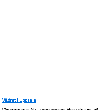
Vädret i Uppsala
Väderprognos för Lagmansgatan hittar du t.ex. på