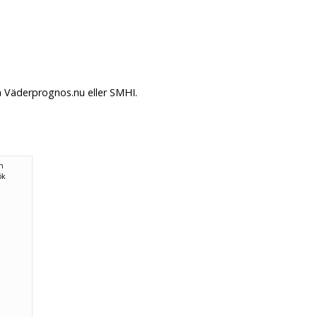
på Väderprognos.nu eller SMHI.
ån
ök