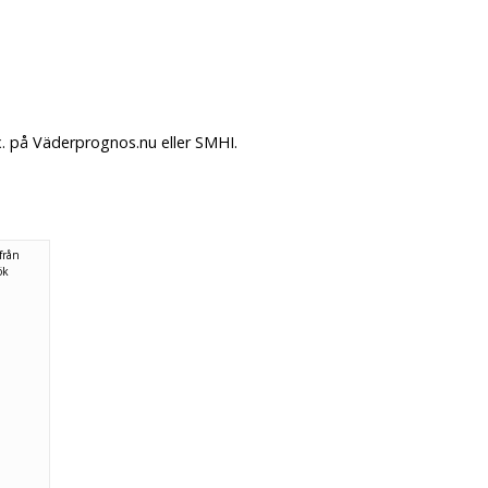
x. på Väderprognos.nu eller SMHI.
från
ök