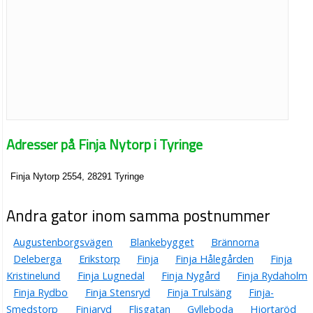
Adresser på Finja Nytorp i Tyringe
Finja Nytorp 2554, 28291 Tyringe
Andra gator inom samma postnummer
Augustenborgsvägen
Blankebygget
Brännorna
Deleberga
Erikstorp
Finja
Finja Hålegården
Finja
Kristinelund
Finja Lugnedal
Finja Nygård
Finja Rydaholm
Finja Rydbo
Finja Stensryd
Finja Trulsäng
Finja-
Smedstorp
Finjaryd
Flisgatan
Gylleboda
Hjortaröd