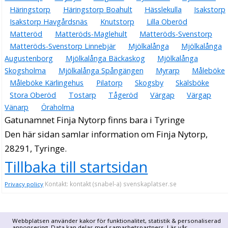
Häringstorp
Häringstorp Boahult
Hässlekulla
Isakstorp
Isakstorp Havgårdsnäs
Knutstorp
Lilla Oberöd
Matteröd
Matteröds-Maglehult
Matteröds-Svenstorp
Matteröds-Svenstorp Linnebjär
Mjölkalånga
Mjölkalånga
Augustenborg
Mjölkalånga Bäckaskog
Mjölkalånga
Skogsholma
Mjölkalånga Spångängen
Myrarp
Måleböke
Måleböke Kärlingehus
Pilatorp
Skogsby
Skälsböke
Stora Oberöd
Tostarp
Tågeröd
Värgap
Värgap
Vänarp
Öraholma
Gatunamnet Finja Nytorp finns bara i Tyringe
Den här sidan samlar information om Finja Nytorp,
28291, Tyringe.
Tillbaka till startsidan
Kontakt: kontakt (snabel-a) svenskaplatser.se
Privacy policy
Webbplatsen använder kakor för funktionalitet, statistik & personaliserad
annonsering. Data kan delas med samarbetspartners. Läs vår