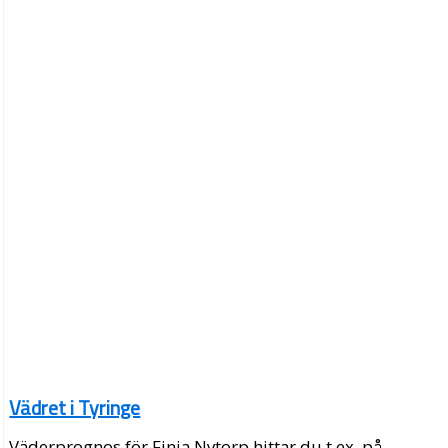
Vädret i Tyringe
Väderprognos för Finja Nytorp hittar du t.ex. på