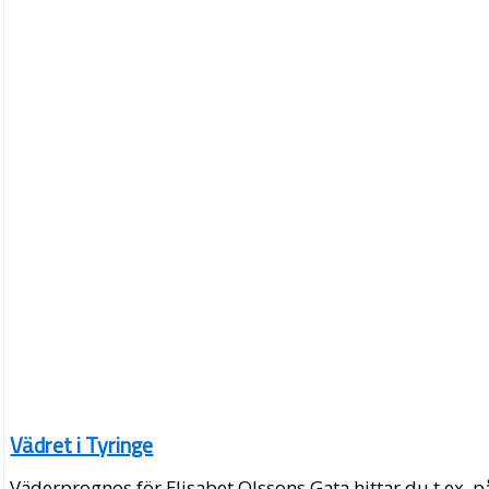
Vädret i Tyringe
Väderprognos för Elisabet Olssons Gata hittar du t.ex. p