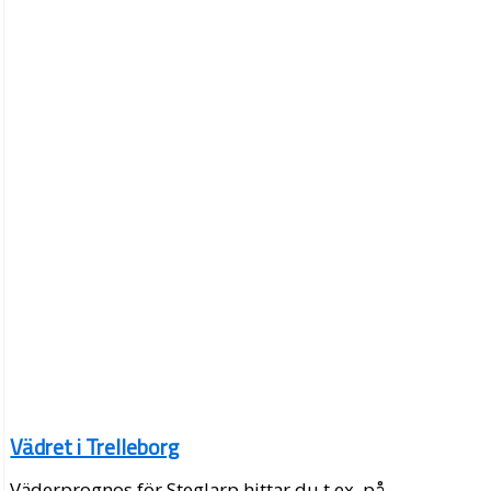
Vädret i Trelleborg
Väderprognos för Steglarp hittar du t.ex. på