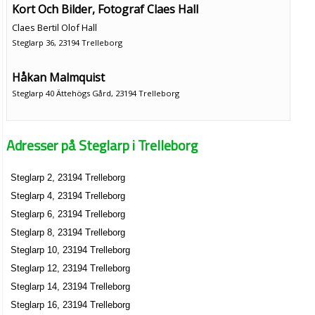
Kort Och Bilder, Fotograf Claes Hall
Claes Bertil Olof Hall
Steglarp 36, 23194 Trelleborg
Håkan Malmquist
Steglarp 40 Ättehögs Gård, 23194 Trelleborg
Krister Göranssons Bygg
Adresser på Steglarp i Trelleborg
Göran Krister Mikael Göransson
Steglarp 50, 23194 Trelleborg
Steglarp 2, 23194 Trelleborg
Trelleborgs USA-bilar & delar
Steglarp 4, 23194 Trelleborg
Håkan Lennart Hellström
Steglarp 6, 23194 Trelleborg
040-487516
Steglarp 8, 23194 Trelleborg
Steglarp 6, 23194 Trelleborg
Steglarp 10, 23194 Trelleborg
Steglarp 12, 23194 Trelleborg
Steglarp 14, 23194 Trelleborg
Steglarp 16, 23194 Trelleborg