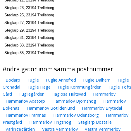
Steglarp 21, 23194 Trelleborg
Steglarp 23, 23194 Trelleborg
Steglarp 25, 23194 Trelleborg
Steglarp 27, 23194 Trelleborg
Steglarp 29, 23194 Trelleborg
Steglarp 31, 23194 Trelleborg
Steglarp 33, 23194 Trelleborg
Steglarp 35, 23194 Trelleborg
Andra gator inom samma postnummer
Bodarp
Fuglie
Fuglie Annefred
Fuglie Dalhem
Fuglie
Grönadal
Fuglie Hage
Fuglie Kommungården
Fuglie Toft
Gård
Fugliegården
Haglösa Hultsvad
Hammarlöv
Hammarlöv Axatorp
Hammarlöv Björnshög
Hammarlöv
Bokenäs
Hammarlöv Botildenlund
Hammarlöv Brytedal
Hammarlöv Framnäs
Hammarlöv Odensborg
Hammarlöv
Prästgård
Hammarlöv Tingshög
Steglarp Boställe
Värlingegården
Västra Vemmerlöv
Västra Vemmerlöv