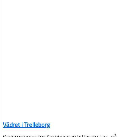
Vädret i Trelleborg
Väderprognos för Karbingatan hittar du t.ex. på