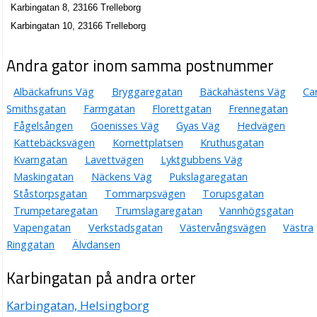
Karbingatan 8, 23166 Trelleborg
Karbingatan 10, 23166 Trelleborg
Andra gator inom samma postnummer
Albäckafruns Väg
Bryggaregatan
Bäckahästens Väg
Car
Smithsgatan
Farmgatan
Florettgatan
Frennegatan
Fågelsången
Goenisses Väg
Gyas Väg
Hedvägen
Kattebäcksvägen
Kornettplatsen
Kruthusgatan
Kvarngatan
Lavettvägen
Lyktgubbens Väg
Maskingatan
Näckens Väg
Pukslagaregatan
Ståstorpsgatan
Tommarpsvägen
Torupsgatan
Trumpetaregatan
Trumslagaregatan
Vannhögsgatan
Vapengatan
Verkstadsgatan
Västervångsvägen
Västra
Ringgatan
Älvdansen
Karbingatan på andra orter
Karbingatan, Helsingborg