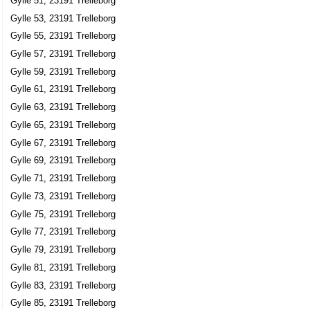
Gylle 51, 23191 Trelleborg
Sawi Byggnads AB
Gylle 53, 23191 Trelleborg
Jens Staffan Persson
Gylle 55, 23191 Trelleborg
0410-331485
Gylle 75 Gyllåkra, 23191 Trelleborg
Gylle 57, 23191 Trelleborg
Gylle 59, 23191 Trelleborg
Trellebo Fastigheter AB
Gylle 61, 23191 Trelleborg
Per-Olof Mikael Öberg
0705-164670
Gylle 63, 23191 Trelleborg
Gylle 75 Gyllåkra, 23191 Trelleborg
Gylle 65, 23191 Trelleborg
RBTS Byggservice HB
Gylle 67, 23191 Trelleborg
Gylle 76, 23191 Trelleborg
Gylle 69, 23191 Trelleborg
Gylle 71, 23191 Trelleborg
Nils Erik Lennart Persson
Gylle 73, 23191 Trelleborg
0410-711402
Gylle 75, 23191 Trelleborg
Gylle Arvidsro, 23191 Trelleborg
Gylle 77, 23191 Trelleborg
Carl-Henric Rudolf Dieden
Gylle 79, 23191 Trelleborg
0410-331428
Gylle 81, 23191 Trelleborg
Gylle Boställe, 23191 Trelleborg
Gylle 83, 23191 Trelleborg
Jönsson, Lars Åke
Gylle 85, 23191 Trelleborg
0410-331230