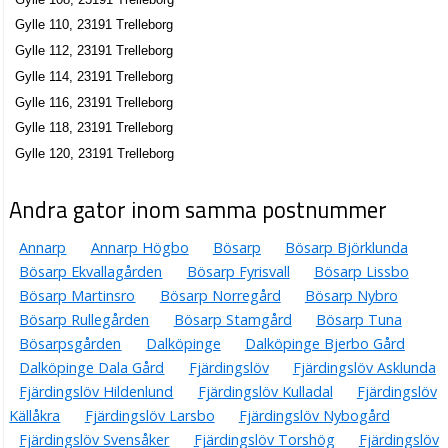
Gylle 110, 23191 Trelleborg
Gylle 112, 23191 Trelleborg
Gylle 114, 23191 Trelleborg
Gylle 116, 23191 Trelleborg
Gylle 118, 23191 Trelleborg
Gylle 120, 23191 Trelleborg
Andra gator inom samma postnummer
Annarp
Annarp Högbo
Bösarp
Bösarp Björklunda
Bösarp Ekvallagården
Bösarp Fyrisvall
Bösarp Lissbo
Bösarp Martinsro
Bösarp Norregård
Bösarp Nybro
Bösarp Rullegården
Bösarp Stamgård
Bösarp Tuna
Bösarpsgården
Dalköpinge
Dalköpinge Bjerbo Gård
Dalköpinge Dala Gård
Fjärdingslöv
Fjärdingslöv Asklunda
Fjärdingslöv Hildenlund
Fjärdingslöv Kulladal
Fjärdingslöv
Källåkra
Fjärdingslöv Larsbo
Fjärdingslöv Nybogård
Fjärdingslöv Svensåker
Fjärdingslöv Torshög
Fjärdingslöv