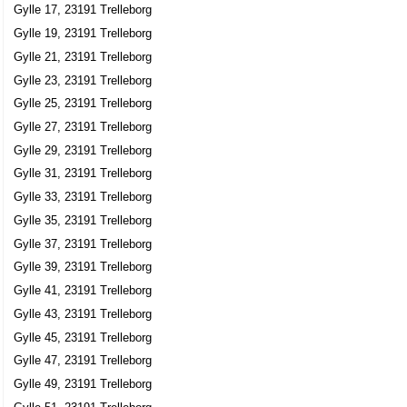
Gylle 17, 23191 Trelleborg
Caroline Johnsson
Gylle 19, 23191 Trelleborg
Gylle 57, 23191 Trelleborg
Gylle 21, 23191 Trelleborg
Gylle 23, 23191 Trelleborg
Louise Gudmundsson
Gylle 25, 23191 Trelleborg
0707-441887
Gylle 58, 23191 Trelleborg
Gylle 27, 23191 Trelleborg
Gylle Grönt & Skönt
Gylle 29, 23191 Trelleborg
Gylle 31, 23191 Trelleborg
Stig Torsten Lennart Lindsjö
Gylle 60, 23191 Trelleborg
Gylle 33, 23191 Trelleborg
Gylle 35, 23191 Trelleborg
Gylle Konsthantverk
Gylle 37, 23191 Trelleborg
Ingrid Maria Esbjörnsdotter
Gylle 39, 23191 Trelleborg
0410-331269
Gylle 41, 23191 Trelleborg
Gylle 60, 23191 Trelleborg
Gylle 43, 23191 Trelleborg
HPP-Hans Persson
Gylle 45, 23191 Trelleborg
Hans Persson
Gylle 47, 23191 Trelleborg
0410-331022
Gylle 49, 23191 Trelleborg
Gylle 70 Villa Gylle Gård, 23191 Trelleborg