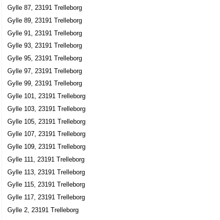
Gylle Brunnshill, 23191 Trelleborg
Gylle 87, 23191 Trelleborg
Bo Danielsson
Gylle 89, 23191 Trelleborg
0410-331320
Gylle 91, 23191 Trelleborg
Gylle Dannehill, 23191 Trelleborg
Gylle 93, 23191 Trelleborg
Gylle Smådjursklinik
Gylle 95, 23191 Trelleborg
Lena Margareta Danielsson
Gylle 97, 23191 Trelleborg
Gylle Dannehill, 23191 Trelleborg
Gylle 99, 23191 Trelleborg
Gylle 101, 23191 Trelleborg
Betvet AB
Gylle 103, 23191 Trelleborg
Lena Margareta Danielsson
Gylle 105, 23191 Trelleborg
0410-331259
Gylle 107, 23191 Trelleborg
Gylle Dannehill, 23191 Trelleborg
Gylle 109, 23191 Trelleborg
Anders Hansson
Gylle 111, 23191 Trelleborg
0705-273897
Gylle Grönadal 15, 23191 Trelleborg
Gylle 113, 23191 Trelleborg
Gylle 115, 23191 Trelleborg
Andersson, Hans Agne
Gylle 117, 23191 Trelleborg
0410-10376
Gylle Nytorp, 23191 Trelleborg
Gylle 2, 23191 Trelleborg