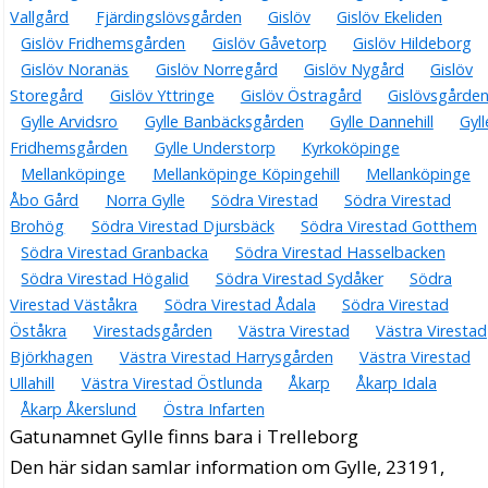
Vallgård
Fjärdingslövsgården
Gislöv
Gislöv Ekeliden
Gislöv Fridhemsgården
Gislöv Gåvetorp
Gislöv Hildeborg
Gislöv Noranäs
Gislöv Norregård
Gislöv Nygård
Gislöv
Storegård
Gislöv Yttringe
Gislöv Östragård
Gislövsgårde
Gylle Arvidsro
Gylle Banbäcksgården
Gylle Dannehill
Gyll
Fridhemsgården
Gylle Understorp
Kyrkoköpinge
Mellanköpinge
Mellanköpinge Köpingehill
Mellanköpinge
Åbo Gård
Norra Gylle
Södra Virestad
Södra Virestad
Brohög
Södra Virestad Djursbäck
Södra Virestad Gotthem
Södra Virestad Granbacka
Södra Virestad Hasselbacken
Södra Virestad Högalid
Södra Virestad Sydåker
Södra
Virestad Väståkra
Södra Virestad Ådala
Södra Virestad
Öståkra
Virestadsgården
Västra Virestad
Västra Virestad
Björkhagen
Västra Virestad Harrysgården
Västra Virestad
Ullahill
Västra Virestad Östlunda
Åkarp
Åkarp Idala
Åkarp Åkerslund
Östra Infarten
Gatunamnet Gylle finns bara i Trelleborg
Den här sidan samlar information om Gylle, 23191,