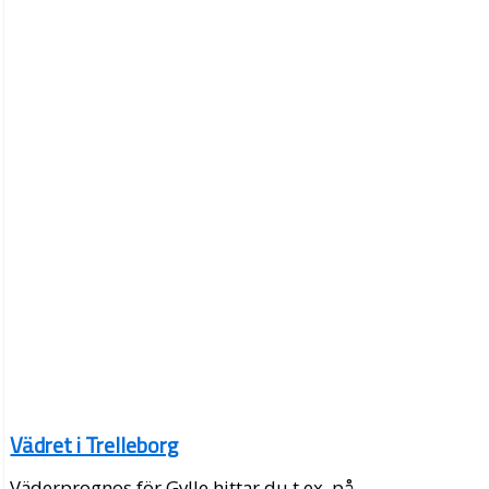
Vädret i Trelleborg
Väderprognos för Gylle hittar du t.ex. på