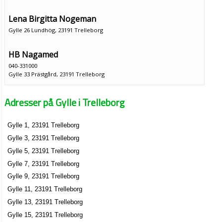
Lena Birgitta Nogeman
Gylle 26 Lundhög, 23191 Trelleborg
HB Nagamed
040-331000
Gylle 33 Prästgård, 23191 Trelleborg
Anders Nilsson Travkonsult AB
Adresser på Gylle i Trelleborg
Bo Anders Mikael Nilsson
Gylle 39, 23191 Trelleborg
Gylle 1, 23191 Trelleborg
Patrik Hansen's Markarbeten
Gylle 3, 23191 Trelleborg
Paul Ingvar Patrik Hansen
Gylle 5, 23191 Trelleborg
0410-40686
Gylle 7, 23191 Trelleborg
Gylle 49, 23191 Trelleborg
Gylle 9, 23191 Trelleborg
Gylle PA Taxi
Gylle 11, 23191 Trelleborg
Mats Patrik Jonas Olsson
Gylle 13, 23191 Trelleborg
Gylle 5, 23191 Trelleborg
Gylle 15, 23191 Trelleborg