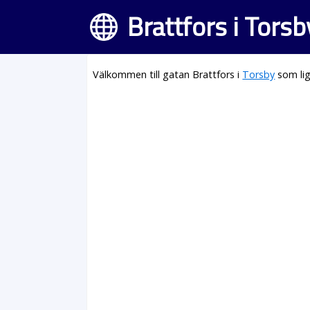
Brattfors i Torsb
Välkommen till gatan Brattfors i
Torsby
som lig