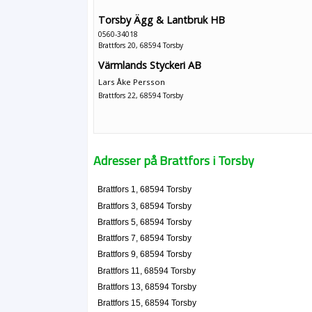
Torsby Ägg & Lantbruk HB
0560-34018
Brattfors 20, 68594 Torsby
Värmlands Styckeri AB
Lars Åke Persson
Brattfors 22, 68594 Torsby
Adresser på Brattfors i Torsby
Brattfors 1, 68594 Torsby
Brattfors 3, 68594 Torsby
Brattfors 5, 68594 Torsby
Brattfors 7, 68594 Torsby
Brattfors 9, 68594 Torsby
Brattfors 11, 68594 Torsby
Brattfors 13, 68594 Torsby
Brattfors 15, 68594 Torsby