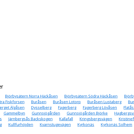
er
Björbysätern Norra Häckåsen
Björbysätern Södra Häckåsen
Björb
tra Fiskforsen
Buråsen
Buråsen Lotorp
Buråsen Lustaberg
Bur
erget Älgåsen
Dysselberg
Fagerberg
Fagerberg Lövåsen
Flatå
Gammelbyn
Gunnsjögården
Gunnsjögården Björke
Hagbergsv
s
Järnbergsås Backskogen
Kallafall
Kringsbergsvägen
Kristine
g
Kullfurhöjden
Kvarnstugevägen
Kyrkonäs
Kyrkonäs Solhem