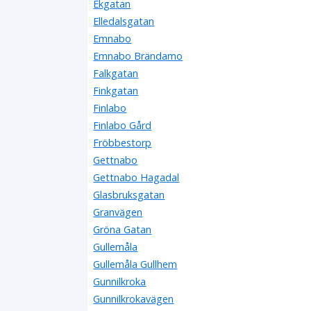
Ekgatan
Elledalsgatan
Emnabo
Emnabo Brändamo
Falkgatan
Finkgatan
Finlabo
Finlabo Gård
Fröbbestorp
Gettnabo
Gettnabo Hagadal
Glasbruksgatan
Granvägen
Gröna Gatan
Gullemåla
Gullemåla Gullhem
Gunnilkroka
Gunnilkrokavägen