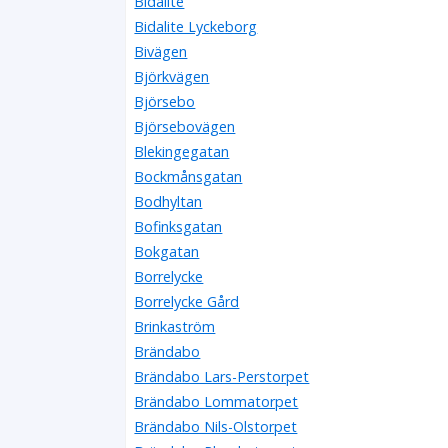
Bidalite
Bidalite Lyckeborg
Bivägen
Björkvägen
Björsebo
Björsebovägen
Blekingegatan
Bockmånsgatan
Bodhyltan
Bofinksgatan
Bokgatan
Borrelycke
Borrelycke Gård
Brinkaström
Brändabo
Brändabo Lars-Perstorpet
Brändabo Lommatorpet
Brändabo Nils-Olstorpet