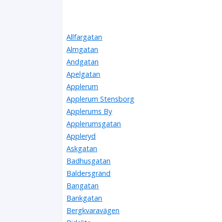
Allfargatan
Almgatan
Andgatan
Apelgatan
Applerum
Applerum Stensborg
Applerums By
Applerumsgatan
Appleryd
Askgatan
Badhusgatan
Baldersgränd
Bangatan
Bankgatan
Bergkvaravägen