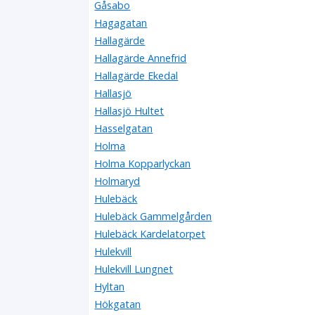
Gåsabo
Hagagatan
Hallagärde
Hallagärde Annefrid
Hallagärde Ekedal
Hallasjö
Hallasjö Hultet
Hasselgatan
Holma
Holma Kopparlyckan
Holmaryd
Hulebäck
Hulebäck Gammelgården
Hulebäck Kardelatorpet
Hulekvill
Hulekvill Lungnet
Hyltan
Hökgatan