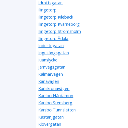
Idrottsgatan
Ilingetorp
Ilingetorp Kilebäck
Ilingetorp Kvarneborg
Ilingetorp Strömsholm
Ilingetorp Ådala
Industrigatan
Ingusängsgatan
Juanslycke
Järnvägsgatan
Kalmarvägen
Karlavägen
Karlskronavägen
Karsbo Hårdamon
Karsbo Stensberg
Karsbo Tunnslätten
Kastanjgatan
Klövergatan