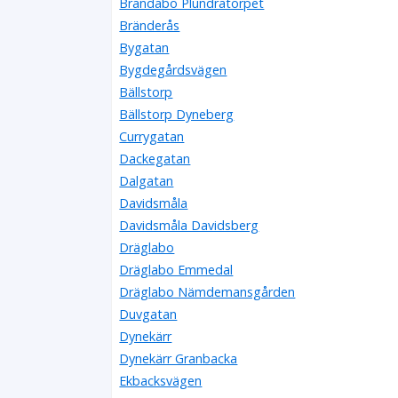
Brändabo Plundratorpet
Bränderås
Bygatan
Bygdegårdsvägen
Bällstorp
Bällstorp Dyneberg
Currygatan
Dackegatan
Dalgatan
Davidsmåla
Davidsmåla Davidsberg
Dräglabo
Dräglabo Emmedal
Dräglabo Nämdemansgården
Duvgatan
Dynekärr
Dynekärr Granbacka
Ekbacksvägen