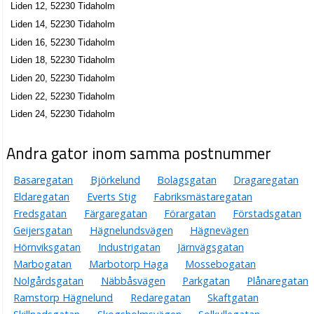
Liden 12, 52230 Tidaholm
Liden 14, 52230 Tidaholm
Liden 16, 52230 Tidaholm
Liden 18, 52230 Tidaholm
Liden 20, 52230 Tidaholm
Liden 22, 52230 Tidaholm
Liden 24, 52230 Tidaholm
Andra gator inom samma postnummer
Basaregatan
Björkelund
Bolagsgatan
Dragaregatan
Eldaregatan
Everts Stig
Fabriksmästaregatan
Fredsgatan
Färgaregatan
Förargatan
Förstadsgatan
Geijersgatan
Hägnelundsvägen
Hägnevägen
Hörnviksgatan
Industrigatan
Järnvägsgatan
Marbogatan
Marbotorp Haga
Mossebogatan
Nolgårdsgatan
Näbbåsvägen
Parkgatan
Plånaregatan
Ramstorp Hägnelund
Redaregatan
Skaftgatan