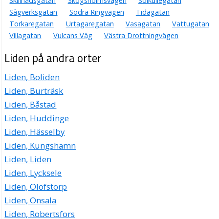
Skillnadsgatan
Skogsholmsvägen
Solkullegatan
Sågverksgatan
Södra Ringvägen
Tidagatan
Torkaregatan
Urtagaregatan
Vasagatan
Vattugatan
Villagatan
Vulcans Väg
Västra Drottningvägen
Liden på andra orter
Liden, Boliden
Liden, Burträsk
Liden, Båstad
Liden, Huddinge
Liden, Hässelby
Liden, Kungshamn
Liden, Liden
Liden, Lycksele
Liden, Olofstorp
Liden, Onsala
Liden, Robertsfors