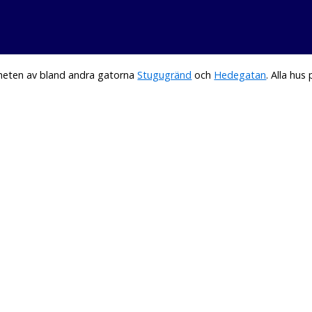
rheten av bland andra gatorna
Stugugränd
och
Hedegatan
. Alla hu