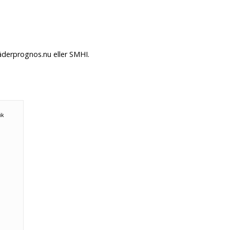
äderprognos.nu eller SMHI.
ök