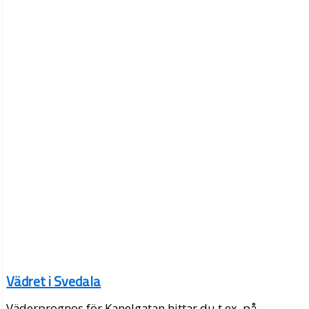
Vädret i Svedala
Väderprognos för Kanelgatan hittar du t.ex. på