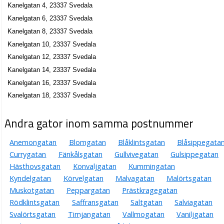
Kanelgatan 4, 23337 Svedala
Kanelgatan 6, 23337 Svedala
Kanelgatan 8, 23337 Svedala
Kanelgatan 10, 23337 Svedala
Kanelgatan 12, 23337 Svedala
Kanelgatan 14, 23337 Svedala
Kanelgatan 16, 23337 Svedala
Kanelgatan 18, 23337 Svedala
Andra gator inom samma postnummer
Anemongatan
Blomgatan
Blåklintsgatan
Blåsippegata
Currygatan
Fänkålsgatan
Gullvivegatan
Gulsippegatan
Hästhovsgatan
Konvaljgatan
Kummingatan
Kyndelgatan
Körvelgatan
Malvagatan
Malörtsgatan
Muskotgatan
Peppargatan
Prästkragegatan
Rödklintsgatan
Saffransgatan
Saltgatan
Salviagatan
Svalörtsgatan
Timjangatan
Vallmogatan
Vaniljgatan