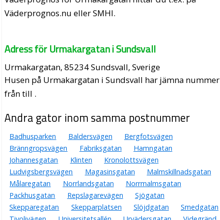
Väderprognos.nu eller SMHI.
Adress för Urmakargatan i Sundsvall
Urmakargatan, 85234 Sundsvall, Sverige
Husen på Urmakargatan i Sundsvall har jämna nummer
från till .
Andra gator inom samma postnummer
Badhusparken
Baldersvägen
Bergfotsvägen
Bränngropsvägen
Fabriksgatan
Hamngatan
Johannesgatan
Klinten
Kronolottsvägen
Ludvigsbergsvägen
Magasinsgatan
Malmskillnadsgatan
Målaregatan
Norrlandsgatan
Norrmalmsgatan
Packhusgatan
Repslagarevägen
Sjögatan
Skepparegatan
Skepparplatsen
Slöjdgatan
Smedgatan
Tivolivägen
Universitetsallén
Urvädersgatan
Videgränd