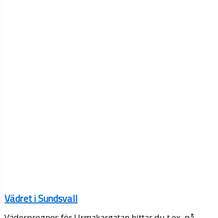
Vädret i Sundsvall
Väderprognos för Urmakargatan hittar du t.ex. på