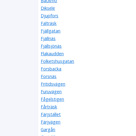
Bäckmo
Diksele
Djupfors
Falträsk
Fjällgatan
Fjällnäs
Fjällsjönäs
Flakaudden
Folketshusgatan
Forsbacka
Forsnäs
Fritidsvägen
Furuvägen
Fågelstigen
Fårträsk
Färjstället
Färjvägen
Gargån