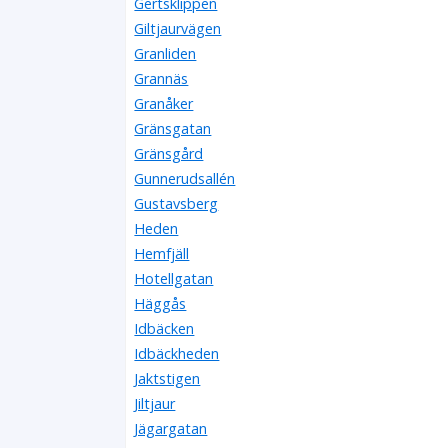
Gertsklippen
Giltjaurvägen
Granliden
Grannäs
Granåker
Gränsgatan
Gränsgård
Gunnerudsallén
Gustavsberg
Heden
Hemfjäll
Hotellgatan
Häggås
Idbäcken
Idbäckheden
Jaktstigen
Jiltjaur
Jägargatan