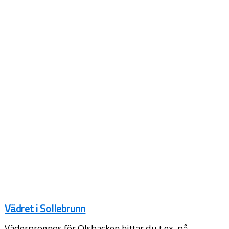
Vädret i Sollebrunn
Väderprognos för Olsbacken hittar du t.ex. på