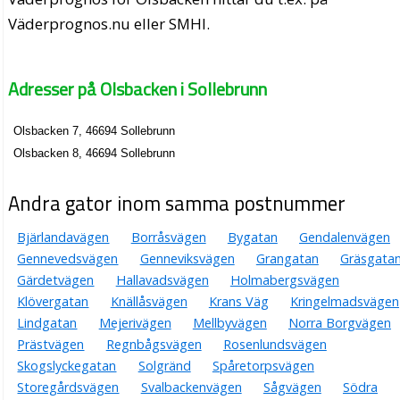
Väderprognos.nu eller SMHI.
Adresser på Olsbacken i Sollebrunn
Olsbacken 7, 46694 Sollebrunn
Olsbacken 8, 46694 Sollebrunn
Andra gator inom samma postnummer
Bjärlandavägen
Borråsvägen
Bygatan
Gendalenvägen
Gennevedsvägen
Genneviksvägen
Grangatan
Gräsgata
Gärdetvägen
Hallavadsvägen
Holmabergsvägen
Klövergatan
Knällåsvägen
Krans Väg
Kringelmadsvägen
Lindgatan
Mejerivägen
Mellbyvägen
Norra Borgvägen
Prästvägen
Regnbågsvägen
Rosenlundsvägen
Skogslyckegatan
Solgränd
Spåretorpsvägen
Storegårdsvägen
Svalbackenvägen
Sågvägen
Södra