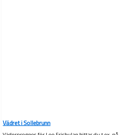
Vädret i Sollebrunn
Väderprognos för Loo Frishulan hittar du t.ex. på