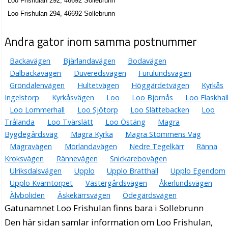
Loo Frishulan 292, 46692 Sollebrunn
Loo Frishulan 294, 46692 Sollebrunn
Andra gator inom samma postnummer
Backavägen
Bjärlandavägen
Bodavägen
Dalbackavägen
Duveredsvägen
Furulundsvägen
Gröndalenvägen
Hultetvägen
Höggärdetvägen
Kyrkås
Ingelstorp
Kyrkåsvägen
Loo
Loo Björnås
Loo Flaskhal
Loo Lommerhall
Loo Sjötorp
Loo Slättebacken
Loo
Trålanda
Loo Tvärslätt
Loo Östäng
Magra
Bygdegårdsväg
Magra Kyrka
Magra Stommens Väg
Magravägen
Mörlandavägen
Nedre Tegelkärr
Ränna
Kroksvägen
Rännevägen
Snickarebovägen
Ulriksdalsvägen
Upplo
Upplo Bratthall
Upplo Egendom
Upplo Kvarntorpet
Västergårdsvägen
Åkerlundsvägen
Älvboliden
Äskekärrsvägen
Ödegärdsvägen
Gatunamnet Loo Frishulan finns bara i Sollebrunn
Den här sidan samlar information om Loo Frishulan,