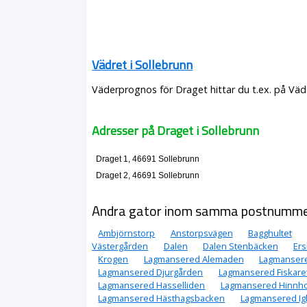
Vädret i Sollebrunn
Väderprognos för Draget hittar du t.ex. på Väd
Adresser på Draget i Sollebrunn
Draget 1, 46691 Sollebrunn
Draget 2, 46691 Sollebrunn
Andra gator inom samma postnumm
Ambjörnstorp
Anstorpsvägen
Bagghultet
Västergården
Dalen
Dalen Stenbäcken
Ers
Krogen
Lagmansered Alemaden
Lagmansere
Lagmansered Djurgården
Lagmansered Fiskare
Lagmansered Hasselliden
Lagmansered Hinnh
Lagmansered Hästhagsbacken
Lagmansered Ig