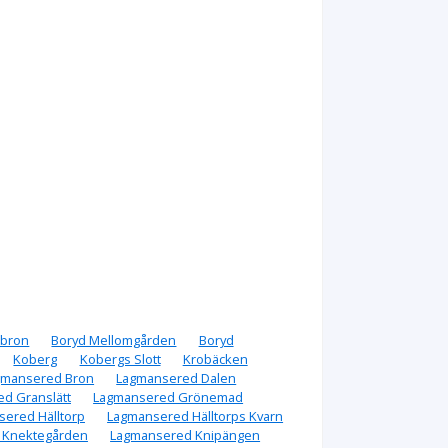
abron
Boryd Mellomgården
Boryd
Koberg
Kobergs Slott
Krobäcken
gmansered Bron
Lagmansered Dalen
d Granslätt
Lagmansered Grönemad
ered Hälltorp
Lagmansered Hälltorps Kvarn
 Knektegården
Lagmansered Knipängen