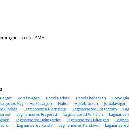
erprognos.nu eller SMHI.
er
Berget
Borråsvägen
Boryd Backen
Boryd Ekebacken
Boryd Igl
ka Lyckes Väg
Hulkåsvägen
Hultet
Hökebräckan
Jordalavägen
d Björkås
Lagmansered Björnstorp
Lagmansered Borgestorp
La
torpet
Lagmansered Frugered
Lagmansered Fällhålan
Lagmansere
olmen
Lagmansered Holmgärdet
Lagmansered Hultängen
Lagmans
labron
Lagmansered Karsta
Lagmansered Karstavik
Lagmansered