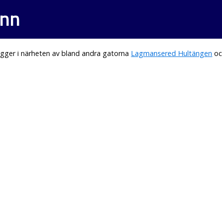
unn
gger i närheten av bland andra gatorna
Lagmansered Hultängen
o