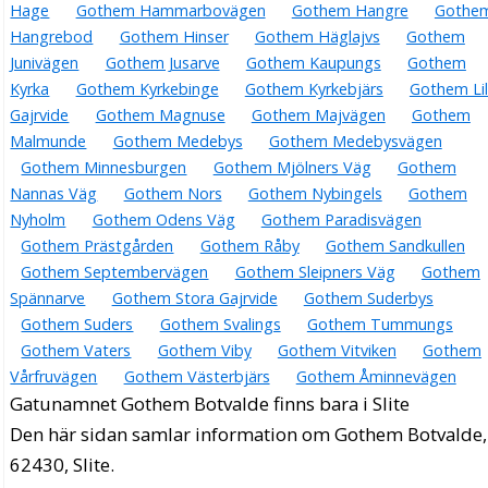
Hage
Gothem Hammarbovägen
Gothem Hangre
Gothe
Hangrebod
Gothem Hinser
Gothem Häglajvs
Gothem
Junivägen
Gothem Jusarve
Gothem Kaupungs
Gothem
Kyrka
Gothem Kyrkebinge
Gothem Kyrkebjärs
Gothem Lil
Gajrvide
Gothem Magnuse
Gothem Majvägen
Gothem
Malmunde
Gothem Medebys
Gothem Medebysvägen
Gothem Minnesburgen
Gothem Mjölners Väg
Gothem
Nannas Väg
Gothem Nors
Gothem Nybingels
Gothem
Nyholm
Gothem Odens Väg
Gothem Paradisvägen
Gothem Prästgården
Gothem Råby
Gothem Sandkullen
Gothem Septembervägen
Gothem Sleipners Väg
Gothem
Spännarve
Gothem Stora Gajrvide
Gothem Suderbys
Gothem Suders
Gothem Svalings
Gothem Tummungs
Gothem Vaters
Gothem Viby
Gothem Vitviken
Gothem
Vårfruvägen
Gothem Västerbjärs
Gothem Åminnevägen
Gatunamnet Gothem Botvalde finns bara i Slite
Den här sidan samlar information om Gothem Botvalde,
62430, Slite.