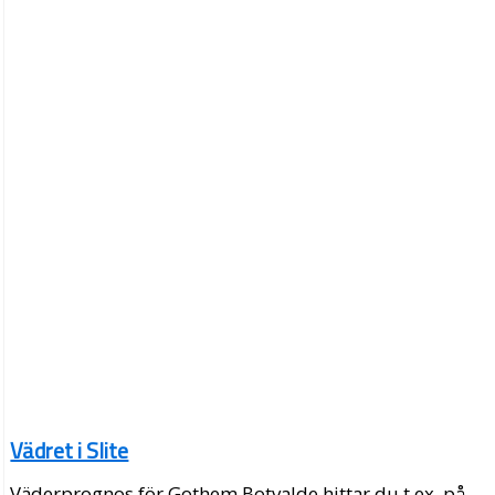
Vädret i Slite
Väderprognos för Gothem Botvalde hittar du t.ex. på