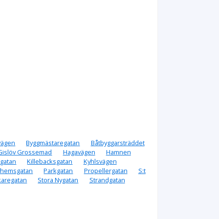
vägen
Byggmästaregatan
Båtbyggarsträddet
Gislöv Grossemad
Hagavägen
Hamnen
gatan
Killebacksgatan
Kyhlsvägen
yhemsgatan
Parkgatan
Propellergatan
S:t
karegatan
Stora Nygatan
Strandgatan