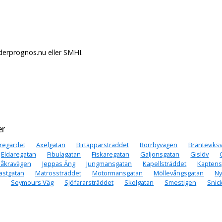
derprognos.nu eller SMHI.
er
regärdet
Axelgatan
Birtapparsträddet
Borrbyvägen
Branteviks
Eldaregatan
Fibulagatan
Fiskaregatan
Galjonsgatan
Gislöv
åkravägen
Jeppas Äng
Jungmansgatan
Kapellsträddet
Kaptens
astgatan
Matrossträddet
Motormansgatan
Möllevångsgatan
N
Seymours Väg
Sjöfararsträddet
Skolgatan
Smestigen
Snic