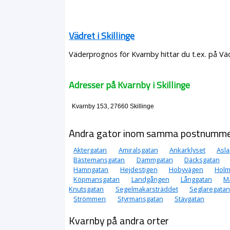
Vädret i Skillinge
Väderprognos för Kvarnby hittar du t.ex. på Vä
Adresser på Kvarnby i Skillinge
Kvarnby 153, 27660 Skillinge
Andra gator inom samma postnumm
Aktergatan
Amiralsgatan
Ankarklyset
Asla
Bästemansgatan
Dammgatan
Däcksgatan
Hamngatan
Hejdestigen
Hobyvägen
Holm
Köpmansgatan
Landgången
Långgatan
M
Knutsgatan
Segelmakarsträddet
Seglaregatan
Strömmen
Styrmansgatan
Stävgatan
Kvarnby på andra orter