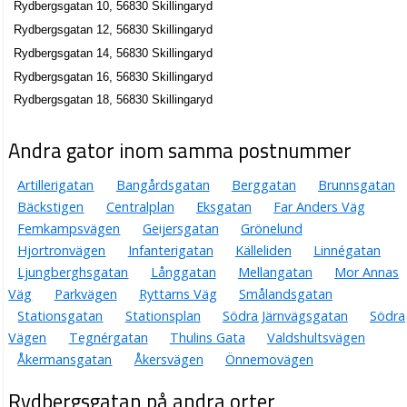
Rydbergsgatan 10, 56830 Skillingaryd
Rydbergsgatan 12, 56830 Skillingaryd
Rydbergsgatan 14, 56830 Skillingaryd
Rydbergsgatan 16, 56830 Skillingaryd
Rydbergsgatan 18, 56830 Skillingaryd
Andra gator inom samma postnummer
Artillerigatan
Bangårdsgatan
Berggatan
Brunnsgatan
Bäckstigen
Centralplan
Eksgatan
Far Anders Väg
Femkampsvägen
Geijersgatan
Grönelund
Hjortronvägen
Infanterigatan
Källeliden
Linnégatan
Ljungberghsgatan
Långgatan
Mellangatan
Mor Annas
Väg
Parkvägen
Ryttarns Väg
Smålandsgatan
Stationsgatan
Stationsplan
Södra Järnvägsgatan
Södra
Vägen
Tegnérgatan
Thulins Gata
Valdshultsvägen
Åkermansgatan
Åkersvägen
Önnemovägen
Rydbergsgatan på andra orter