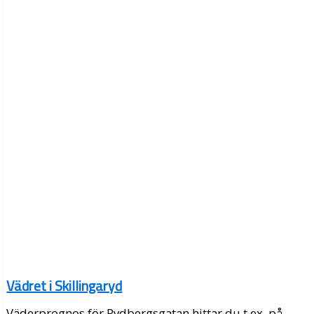
Vädret i Skillingaryd
Väderprognos för Rydbergsgatan hittar du t.ex. på