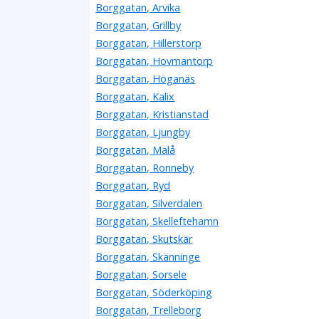
Borggatan, Arvika
Borggatan, Grillby
Borggatan, Hillerstorp
Borggatan, Hovmantorp
Borggatan, Höganäs
Borggatan, Kalix
Borggatan, Kristianstad
Borggatan, Ljungby
Borggatan, Malå
Borggatan, Ronneby
Borggatan, Ryd
Borggatan, Silverdalen
Borggatan, Skelleftehamn
Borggatan, Skutskär
Borggatan, Skänninge
Borggatan, Sorsele
Borggatan, Söderköping
Borggatan, Trelleborg