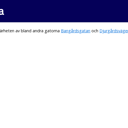
a
närheten av bland andra gatorna
Bangårdsgatan
och
Djurgårdsväge