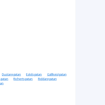
Dustaregatan
Eskilsgatan
Gällkvistgatan
gatan
Richertsgatan
Riddaregatan
tan