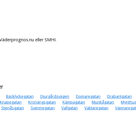
 Väderprognos.nu eller SMHI.
er
Bäcklyckegatan
Djurgårdsvägen
Domaregatan
Drabantgatan
Knapegatan
Kronängsgatan
Kämpagatan
Munkågatan
Mynthus
Stenåsgatan
Svennegatan
Vallgatan
Väktaregatan
Väpnarega