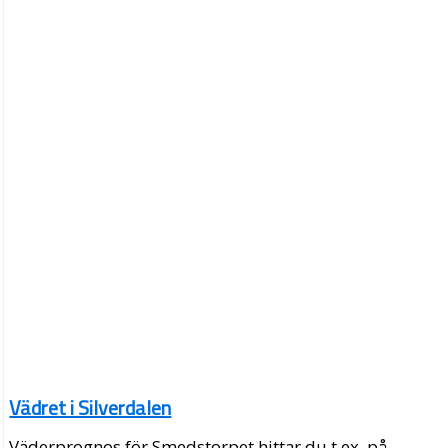
Vädret i Silverdalen
Väderprognos för Smedstorpet hittar du t.ex. på