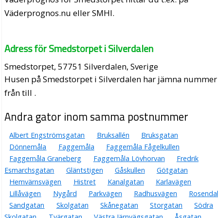
Väderprognos.nu eller SMHI.
Adress för Smedstorpet i Silverdalen
Smedstorpet, 57751 Silverdalen, Sverige
Husen på Smedstorpet i Silverdalen har jämna nummer
från till .
Andra gator inom samma postnummer
Albert Engströmsgatan
Bruksallén
Bruksgatan
Dönnemåla
Faggemåla
Faggemåla Fågelkullen
Faggemåla Graneberg
Faggemåla Lövhorvan
Fredrik
Esmarchsgatan
Gläntstigen
Gåskullen
Götgatan
Hemvärnsvägen
Histret
Kanalgatan
Karlavägen
Lillåvägen
Nygård
Parkvägen
Radhusvägen
Rosenda
Sandgatan
Skolgatan
Skånegatan
Storgatan
Södra
Skolgatan
Tvärgatan
Västra Järnvägsgatan
Åsgatan