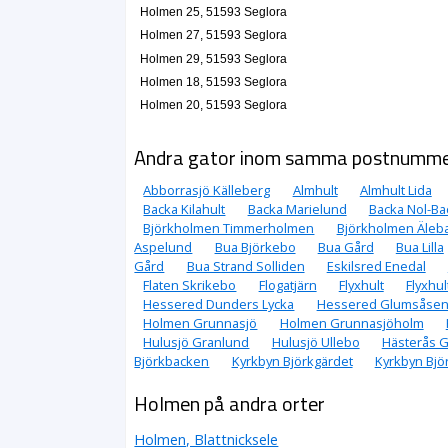
Holmen 25, 51593 Seglora
Holmen 27, 51593 Seglora
Holmen 29, 51593 Seglora
Holmen 18, 51593 Seglora
Holmen 20, 51593 Seglora
Andra gator inom samma postnumm
Abborrasjö Källeberg
Almhult
Almhult Lida
Backa Kilahult
Backa Marielund
Backa Nol-Ba
Björkholmen Timmerholmen
Björkholmen Äleb
Aspelund
Bua Björkebo
Bua Gård
Bua Lilla
Gård
Bua Strand Solliden
Eskilsred Enedal
Flaten Skrikebo
Flogatjärn
Flyxhult
Flyxhul
Hessered Dunders Lycka
Hessered Glumsåse
Holmen Grunnasjö
Holmen Grunnasjöholm
Hulusjö Granlund
Hulusjö Ullebo
Hästerås 
Björkbacken
Kyrkbyn Björkgärdet
Kyrkbyn Bjö
Holmen på andra orter
Holmen, Blattnicksele