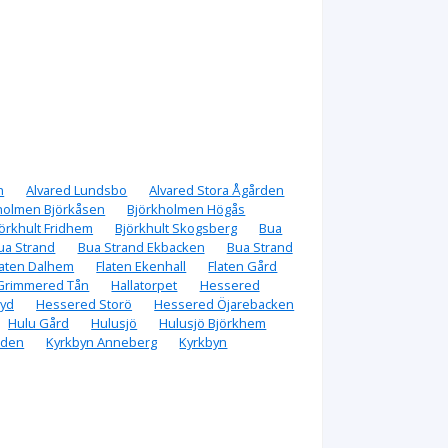
n
Alvared Lundsbo
Alvared Stora Ågården
holmen Björkåsen
Björkholmen Högås
örkhult Fridhem
Björkhult Skogsberg
Bua
ua Strand
Bua Strand Ekbacken
Bua Strand
laten Dalhem
Flaten Ekenhall
Flaten Gård
Grimmered Tån
Hallatorpet
Hessered
yd
Hessered Storö
Hessered Öjarebacken
Hulu Gård
Hulusjö
Hulusjö Björkhem
rden
Kyrkbyn Anneberg
Kyrkbyn