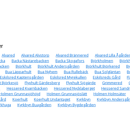
er
Alvared
Alvared Alvstorp
Alvared Brännered
Alvared Lilla Ågårde
cka
Backa Nästarebacken
Backa Skogafors
Björkholmen
Björk
acken
Björkhult
Björkhult Andersgården
Björkhult Björkered
Bj
Bua Läpparhult
Bua Nyhem
Bua Rullebäck
Bua Solgläntan
B
Eskilsred Kaptensgården
Eskilsred Myrekullen
Eskilsreds Gård
F
t Björkesjö
Flyxhult Gärdesberg
Flyxhult Sjögärde
Grimmered
n
Hessered Kvarnbäcken
Hessered Nycklaberget
Hessered Sandr
Holmen Grunnasjöhöjd
Holmen Grunnasjöslätt
Holmen Holmsäter
Gård
Koerhult
Koerhult Undantaget
Kyrkbyn
Kyrkbyn Andersgå
rkhaga
Kyrkbyn Buagården
Kyrkbyn Bygdegården