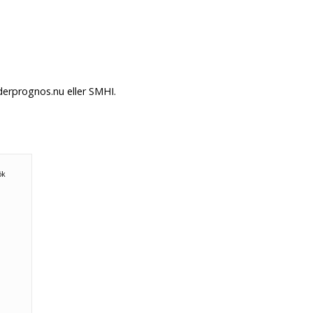
derprognos.nu eller SMHI.
ök