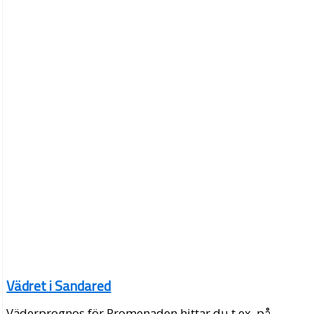
Vädret i Sandared
Väderprognos för Promenaden hittar du t.ex. på