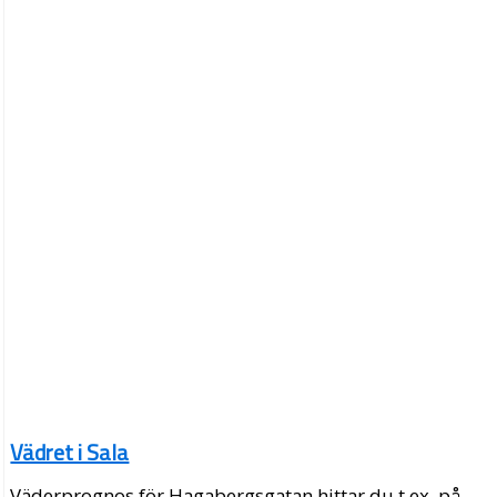
Vädret i Sala
Väderprognos för Hagabergsgatan hittar du t.ex. på