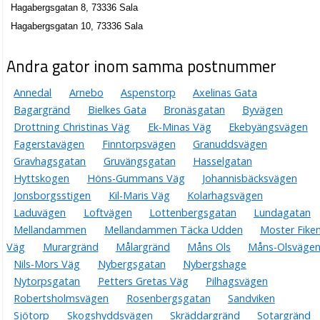
Hagabergsgatan 8, 73336 Sala
Hagabergsgatan 10, 73336 Sala
Andra gator inom samma postnummer
Annedal
Arnebo
Aspenstorp
Axelinas Gata
Bagargränd
Bielkes Gata
Bronäsgatan
Byvägen
Drottning Christinas Väg
Ek-Minas Väg
Ekebyängsvägen
Fagerstavägen
Finntorpsvägen
Granuddsvägen
Gravhagsgatan
Gruvängsgatan
Hasselgatan
Hyttskogen
Höns-Gummans Väg
Johannisbäcksvägen
Jonsborgsstigen
Kil-Maris Väg
Kolarhagsvägen
Laduvägen
Loftvägen
Lottenbergsgatan
Lundagatan
Mellandammen
Mellandammen Täcka Udden
Moster Fike
Väg
Murargränd
Målargränd
Måns Ols
Måns-Olsväge
Nils-Mors Väg
Nybergsgatan
Nybergshage
Nytorpsgatan
Petters Gretas Väg
Pilhagsvägen
Robertsholmsvägen
Rosenbergsgatan
Sandviken
Sjötorp
Skogshyddsvägen
Skräddargränd
Sotargränd