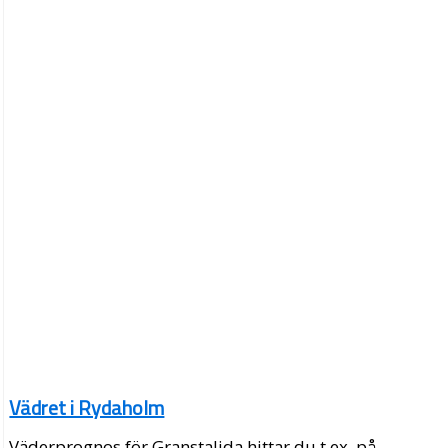
Vädret i Rydaholm
Väderprognos för Granstalida hittar du t.ex. på