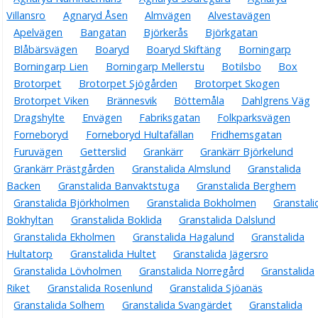
Villansro
Agnaryd Åsen
Almvägen
Alvestavägen
Apelvägen
Bangatan
Björkerås
Björkgatan
Blåbärsvägen
Boaryd
Boaryd Skiftäng
Borningarp
Borningarp Lien
Borningarp Mellerstu
Botilsbo
Box
Brotorpet
Brotorpet Sjögården
Brotorpet Skogen
Brotorpet Viken
Brännesvik
Böttemåla
Dahlgrens Väg
Dragshylte
Envägen
Fabriksgatan
Folkparksvägen
Forneboryd
Forneboryd Hultafällan
Fridhemsgatan
Furuvägen
Getterslid
Grankärr
Grankärr Björkelund
Grankärr Prästgården
Granstalida Almslund
Granstalida
Backen
Granstalida Banvaktstuga
Granstalida Berghem
Granstalida Björkholmen
Granstalida Bokholmen
Granstali
Bokhyltan
Granstalida Boklida
Granstalida Dalslund
Granstalida Ekholmen
Granstalida Hagalund
Granstalida
Hultatorp
Granstalida Hultet
Granstalida Jägersro
Granstalida Lövholmen
Granstalida Norregård
Granstalida
Riket
Granstalida Rosenlund
Granstalida Sjöanäs
Granstalida Solhem
Granstalida Svangärdet
Granstalida