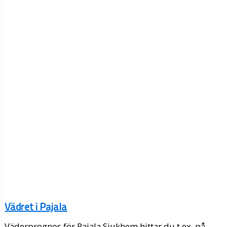
Vädret i Pajala
Väderprognos för Pajala Sjukhem hittar du t.ex. på