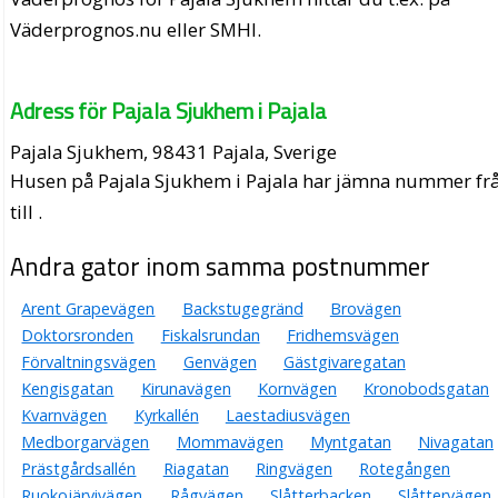
Väderprognos.nu eller SMHI.
Adress för Pajala Sjukhem i Pajala
Pajala Sjukhem, 98431 Pajala, Sverige
Husen på Pajala Sjukhem i Pajala har jämna nummer fr
till .
Andra gator inom samma postnummer
Arent Grapevägen
Backstugegränd
Brovägen
Doktorsronden
Fiskalsrundan
Fridhemsvägen
Förvaltningsvägen
Genvägen
Gästgivaregatan
Kengisgatan
Kirunavägen
Kornvägen
Kronobodsgatan
Kvarnvägen
Kyrkallén
Laestadiusvägen
Medborgarvägen
Mommavägen
Myntgatan
Nivagatan
Prästgårdsallén
Riagatan
Ringvägen
Rotegången
Ruokojärvivägen
Rågvägen
Slåtterbacken
Slåttervägen