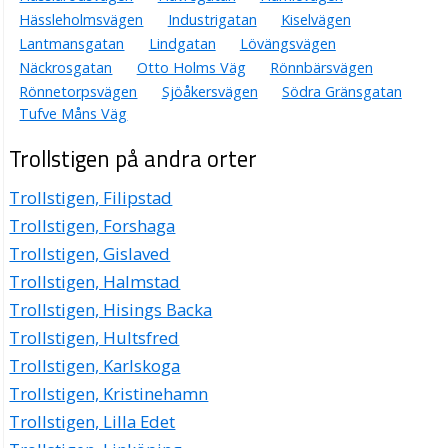
Hässleholmsvägen
Industrigatan
Kiselvägen
Lantmansgatan
Lindgatan
Lövängsvägen
Näckrosgatan
Otto Holms Väg
Rönnbärsvägen
Rönnetorpsvägen
Sjöåkersvägen
Södra Gränsgatan
Tufve Måns Väg
Trollstigen på andra orter
Trollstigen, Filipstad
Trollstigen, Forshaga
Trollstigen, Gislaved
Trollstigen, Halmstad
Trollstigen, Hisings Backa
Trollstigen, Hultsfred
Trollstigen, Karlskoga
Trollstigen, Kristinehamn
Trollstigen, Lilla Edet