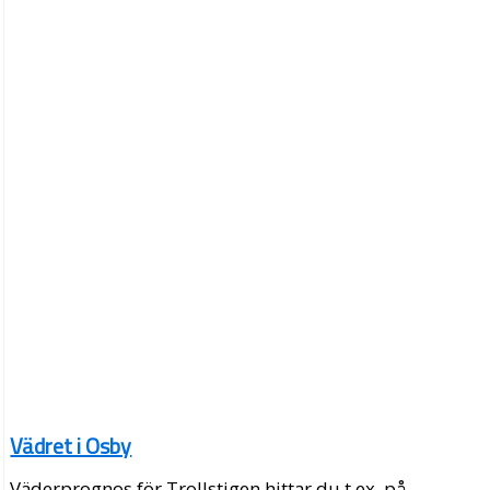
Vädret i Osby
Väderprognos för Trollstigen hittar du t.ex. på