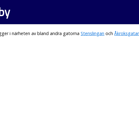
by
gger i närheten av bland andra gatorna
Stenslingan
och
Åkroksgata