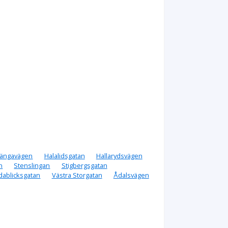
ängavägen
Halalidsgatan
Hallarydsvägen
n
Stenslingan
Stigbergsgatan
dablicksgatan
Västra Storgatan
Ådalsvägen