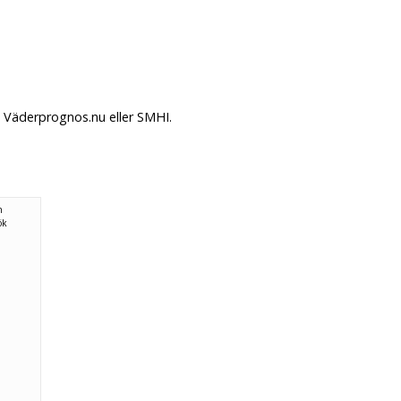
å Väderprognos.nu eller SMHI.
n
ök