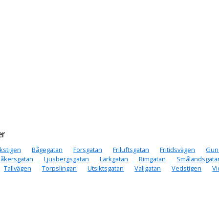
er
kstigen
Bågegatan
Forsgatan
Friluftsgatan
Fritidsvägen
Gun
låkersgatan
Ljusbergsgatan
Lärkgatan
Rimgatan
Smålandsgata
Tallvägen
Torpslingan
Utsiktsgatan
Vallgatan
Vedstigen
Vi