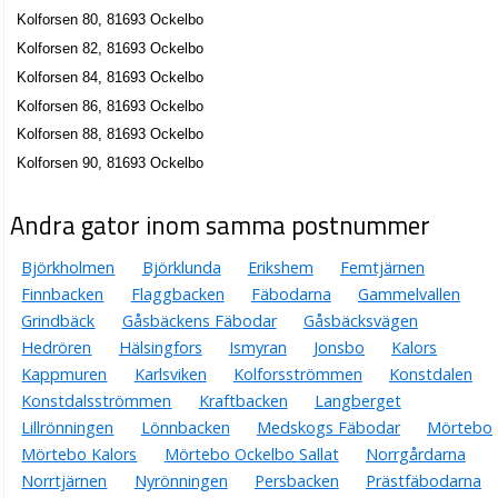
Kolforsen 80, 81693 Ockelbo
Kolforsen 82, 81693 Ockelbo
Kolforsen 84, 81693 Ockelbo
Kolforsen 86, 81693 Ockelbo
Kolforsen 88, 81693 Ockelbo
Kolforsen 90, 81693 Ockelbo
Andra gator inom samma postnummer
Björkholmen
Björklunda
Erikshem
Femtjärnen
Finnbacken
Flaggbacken
Fäbodarna
Gammelvallen
Grindbäck
Gåsbäckens Fäbodar
Gåsbäcksvägen
Hedrören
Hälsingfors
Ismyran
Jonsbo
Kalors
Kappmuren
Karlsviken
Kolforsströmmen
Konstdalen
Konstdalsströmmen
Kraftbacken
Langberget
Lillrönningen
Lönnbacken
Medskogs Fäbodar
Mörtebo
Mörtebo Kalors
Mörtebo Ockelbo Sallat
Norrgårdarna
Norrtjärnen
Nyrönningen
Persbacken
Prästfäbodarna