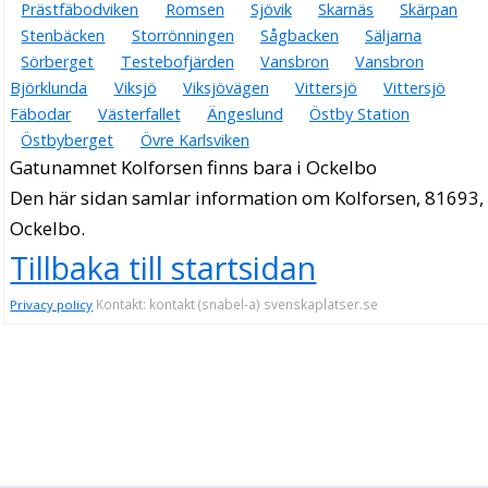
Prästfäbodviken
Romsen
Sjövik
Skarnäs
Skärpan
Stenbäcken
Storrönningen
Sågbacken
Säljarna
Sörberget
Testebofjärden
Vansbron
Vansbron
Björklunda
Viksjö
Viksjövägen
Vittersjö
Vittersjö
Fäbodar
Västerfallet
Ängeslund
Östby Station
Östbyberget
Övre Karlsviken
Gatunamnet Kolforsen finns bara i Ockelbo
Den här sidan samlar information om Kolforsen, 81693,
Ockelbo.
Tillbaka till startsidan
Kontakt: kontakt (snabel-a) svenskaplatser.se
Privacy policy