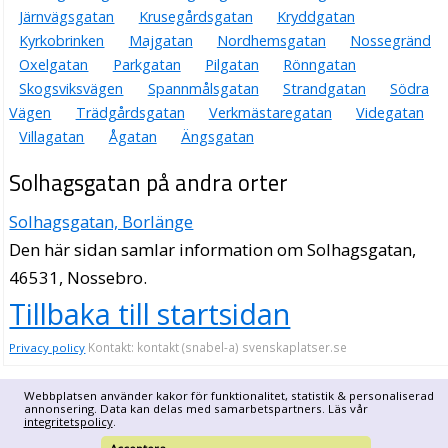
Järnvägsgatan
Krusegårdsgatan
Kryddgatan
Kyrkobrinken
Majgatan
Nordhemsgatan
Nossegränd
Oxelgatan
Parkgatan
Pilgatan
Rönngatan
Skogsviksvägen
Spannmålsgatan
Strandgatan
Södra
Vägen
Trädgårdsgatan
Verkmästaregatan
Videgatan
Villagatan
Ågatan
Ängsgatan
Solhagsgatan på andra orter
Solhagsgatan, Borlänge
Den här sidan samlar information om Solhagsgatan,
46531, Nossebro.
Tillbaka till startsidan
Kontakt: kontakt (snabel-a) svenskaplatser.se
Privacy policy
Webbplatsen använder kakor för funktionalitet, statistik & personaliserad
annonsering. Data kan delas med samarbetspartners. Läs vår
integritetspolicy
.