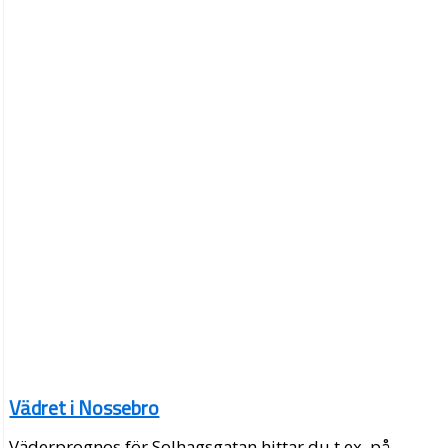
Vädret i Nossebro
Väderprognos för Solhagsgatan hittar du t.ex. på